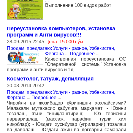
Выполнение 100 видов работ.
Переустановка Компьютеров, Установка
программ и Анти вирусов!!!
28-09-2015 22:45
Цена: 15 000 сўм
Продам, предлагаю: Услуги - разное
,
Узбекистан,
Фергана
...
Подробнее
...
Качественная переустановка ОС
"Оперативной системы".Установка
программ и анти вирусов и т.д..
Косметолог, татуаж, депилляция
30-08-2014 20:42
Продам, предлагаю: Услуги - разное
,
Узбекистан,
Фергана
...
Подробнее
...
Чиройли ва жозибадор кўринишни хохлайсизми?
Малакали мутахасис қабулига марҳамат! - Юзини
тозалаш, яъни тиниқлаштириш; - Юз терисини
парваришлаш (массаж, парафин, турли хил
ниқоблар); - Юздаги хуснбузар (угриларни) тозалаш
ва даволаш; - Юздаги ажин ва доғларни самарали