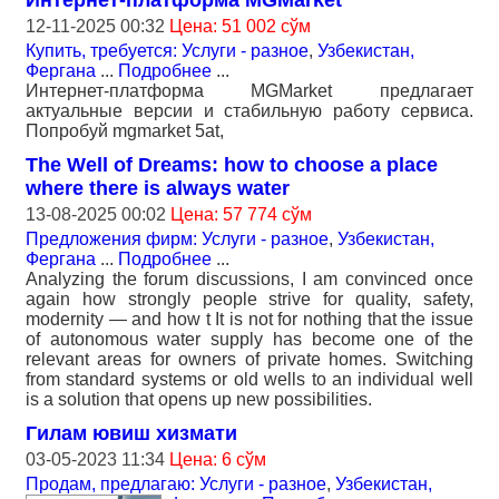
Интернет-платформа MGMarket
12-11-2025 00:32
Цена: 51 002 сўм
Купить, требуется: Услуги - разное
,
Узбекистан,
Фергана
...
Подробнее
...
Интернет-платформа MGMarket предлагает
актуальные версии и стабильную работу сервиса.
Попробуй mgmarket 5at,
The Well of Dreams: how to choose a place
where there is always water
13-08-2025 00:02
Цена: 57 774 сўм
Предложения фирм: Услуги - разное
,
Узбекистан,
Фергана
...
Подробнее
...
Analyzing the forum discussions, I am convinced once
again how strongly people strive for quality, safety,
modernity — and how t It is not for nothing that the issue
of autonomous water supply has become one of the
relevant areas for owners of private homes. Switching
from standard systems or old wells to an individual well
is a solution that opens up new possibilities.
Гилам ювиш хизмати
03-05-2023 11:34
Цена: 6 сўм
Продам, предлагаю: Услуги - разное
,
Узбекистан,