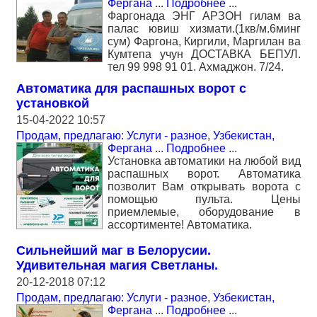
Фергана
...
Подробнее
...
Фаргонада ЭНГ АРЗОН гилам ва
палас ювиш хизмати.(1кв/м.6минг
сум) Фаргона, Киргили, Маргилан ва
Кумтепа учун ДОСТАВКА БЕПУЛ.
тел 99 998 91 01. Ахмаджон. 7/24.
Автоматика для распашных ворот с
установкой
15-04-2022 10:57
Продам, предлагаю: Услуги - разное
,
Узбекистан,
Фергана
...
Подробнее
...
Установка автоматики на любой вид
распашных ворот. Автоматика
позволит Вам открывать ворота с
помощью пульта. Цены
приемлемые, оборудование в
ассортименте! Автоматика.
Сильнейший маг в Белорусии.
Удивительная магия Светланы.
20-12-2018 07:12
Продам, предлагаю: Услуги - разное
,
Узбекистан,
Фергана
...
Подробнее
...