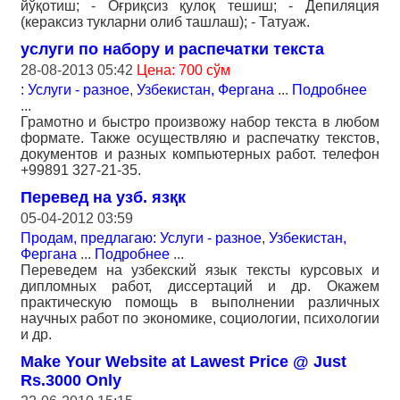
йўқотиш; - Оғриқсиз қулоқ тешиш; - Депиляция
(кераксиз тукларни олиб ташлаш); - Татуаж.
услуги по набору и распечатки текста
28-08-2013 05:42
Цена: 700 сўм
: Услуги - разное
,
Узбекистан, Фергана
...
Подробнее
...
Грамотно и быстро произвожу набор текста в любом
формате. Также осуществляю и распечатку текстов,
документов и разных компьютерных работ. телефон
+99891 327-21-35.
Перевед на узб. язқк
05-04-2012 03:59
Продам, предлагаю: Услуги - разное
,
Узбекистан,
Фергана
...
Подробнее
...
Переведем на узбекский язык тексты курсовых и
дипломных работ, диссертаций и др. Окажем
практическую помощь в выполнении различных
научных работ по экономике, социологии, психологии
и др.
Make Your Website at Lawest Price @ Just
Rs.3000 Only