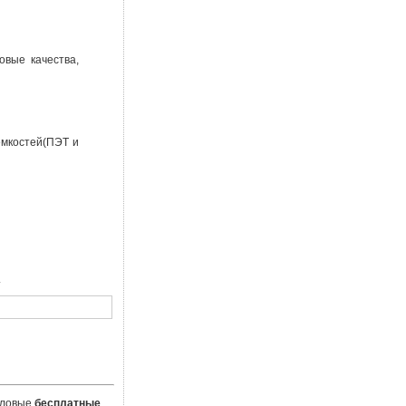
овые качества,
емкостей(ПЭТ и
.
еловые
бесплатные