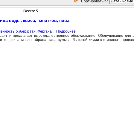
Сортировать по
Всего: 5
ва воды, кваса, напитков, пива
ленность
,
Узбекистан, Фергана
...
Подробнее
...
т и предлагает высококачественное оборудование: Оборудование для р
итков, пива, масла, айрана, тана, кумыса, бытовой химии в комплекте прои