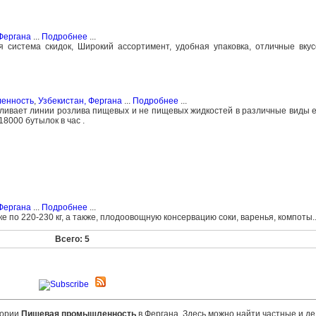
Фергана
...
Подробнее
...
 система скидок, Широкий ассортимент, удобная упаковка, отличные вкус
ленность
,
Узбекистан, Фергана
...
Подробнее
...
ивает линии розлива пищевых и не пищевых жидкостей в различные виды 
8000 бутылок в час .
Фергана
...
Подробнее
...
 по 220-230 кг, а также, плодоовощную консервацию соки, варенья, компоты.
Всего: 5
гории
Пищевая промышленность
в Фергана. Здесь можно найти частные и д