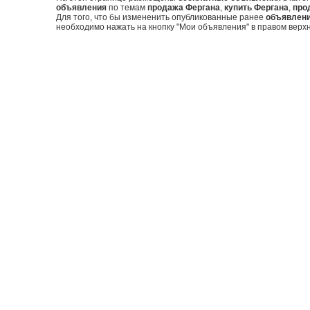
объявления
по темам
продажа Фергана
,
купить Фергана
,
про
Для того, что бы измененить опубликованные ранее
объявлен
необходимо нажать на кнопку "Мои объявления" в правом верхн