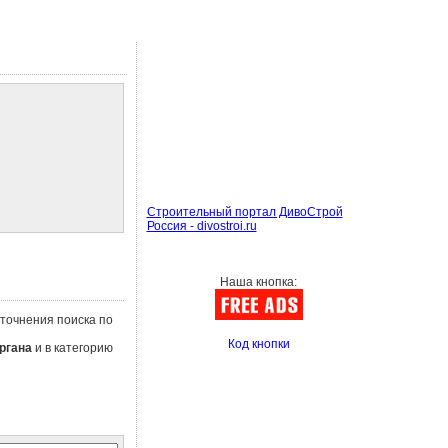
Строительный портал ДивоСтрой
Россия - divostroi.ru
Наша кнопка:
уточнения поиска по
Код кнопки
ргана
и в категорию