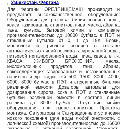
,
Узбекистан, Фергана
Для Ферганы ОРЕЛПИЩЕМАШ производит и
предлагает высококачественное оборудование:
Оборудование для розлива. Линия розлива воды,
кваса, газированных напитков, пива, масла, айрана,
тана, кумыса, бытовой химии в комплекте
производительностью до 10000 бут/час. в ПЭТ и
стеклянные бутылки от 0, 1 до 19л. Блоки,
моноблоки и триблоки розлива в составе
автоматических линий розлива газированной воды,
питьевой негазированной воды, пива, кваса, в т.ч.
КВАСА ЖИВОГО БРОЖЕНИЯ, масла,
кисломолочных продуктов, тана, айрана,
сокосодержащих газированных и негазированных
напитков и др. жидкостей 500, 1500, 3000, 4000,
6000, 8000 бут/час в ПЭТ и стеклянные бутылки
различной емкости Дозаторы автоматы для
дозирования сиропа, сока в ПЭТ и стеклянные
бутылки различной емкости в составе линии
разлива до 8000 бут/час. Отсутствие мойки
оборудования при смене напитков. Простота
монтажа. Сатураторы и Сатурационные установки
нового поколения (для воды любой жесткости, с
логической схемой) производительностью до 16000
литров/час, с активной деаэрацией. Стоимость