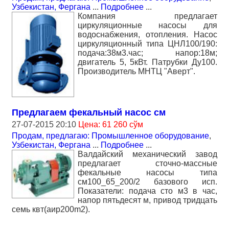
Узбекистан, Фергана
...
Подробнее
...
Компания предлагает
циркуляционные насосы для
водоснабжения, отопления. Насос
циркуляционный типа ЦНЛ100/190:
подача:38м3.час; напор:18м;
двигатель 5, 5кВт. Патрубки Ду100.
Производитель МНТЦ "Аверт".
Предлагаем фекальный насос см
27-07-2015 20:10
Цена: 61 260 сўм
Продам, предлагаю: Промышленное оборудование
,
Узбекистан, Фергана
...
Подробнее
...
Валдайский механический завод
предлагает сточно-массные
фекальные насосы типа
см100_65_200/2 базового исп.
Показатели: подача сто м3 в час,
напор пятьдесят м, привод тридцать
семь квт(аир200m2).