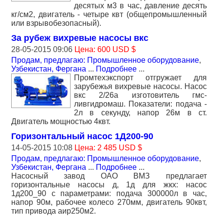
десятых м3 в час, давление десять
кг/см2, двигатель - четыре квт (общепромышленный
или взрывобезопасный).
За рубеж вихревые насосы вкс
28-05-2015 09:06
Цена: 600 USD $
Продам, предлагаю: Промышленное оборудование
,
Узбекистан, Фергана
...
Подробнее
...
Промтехэкспорт отгружает для
зарубежья вихревые насосы. Насос
вкс 2/26а изготовитель гмс-
ливгидромаш. Показатели: подача -
2л в секунду, напор 26м в ст.
Двигатель мощностью 4квт.
Горизонтальный насос 1Д200-90
14-05-2015 10:08
Цена: 2 485 USD $
Продам, предлагаю: Промышленное оборудование
,
Узбекистан, Фергана
...
Подробнее
...
Насосный завод ОАО ВМЗ предлагает
горизонтальные насосы д, 1д для жкх: насос
1д200_90 с параметрами: подача 300000л в час,
напор 90м, рабочее колесо 270мм, двигатель 90квт,
тип привода аир250м2.