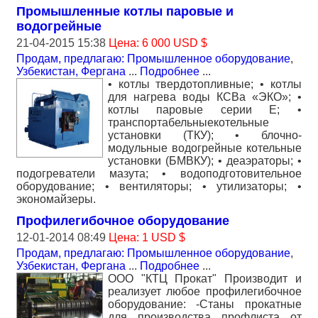
Промышленные котлы паровые и
водогрейные
21-04-2015 15:38
Цена: 6 000 USD $
Продам, предлагаю: Промышленное оборудование
,
Узбекистан, Фергана
...
Подробнее
...
• котлы твердотопливные; • котлы
для нагрева воды КСВа «ЭКО»; •
котлы паровые серии Е; •
транспортабельныекотельные
установки (ТКУ); • блочно-
модульные водогрейные котельные
установки (БМВКУ); • деаэраторы; •
подогреватели мазута; • водоподготовительное
оборудование; • вентиляторы; • утилизаторы; •
экономайзеры.
Профилегибочное оборудование
12-01-2014 08:49
Цена: 1 USD $
Продам, предлагаю: Промышленное оборудование
,
Узбекистан, Фергана
...
Подробнее
...
ООО "КТЦ Прокат" Производит и
реализует любое профилегибочное
оборудование: -Станы прокатные
для производства профлиста от