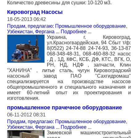
Количество древесины для сушки: 10-120 м3.
Кировоград Насосы
18-05-2013 06:42
Продам, предлагаю: Промышленное оборудование
,
Узбекистан, Фергана
...
Подробнее
...
Украина, г. Кировоград,
ул.Красногвардейская, 94 Сбыт т/ф:
8(0522) 24-74-88 24-74-93, 36-13-87
068-348-48-31, 068-460-88-32 насос
. Д , 1Д, КФС, КСБ, ДФ, КТС, ВГК, О,
РН, НД, НДФ , запчасти, Клин
"ХАНИНА" , литье сталь, чугун Кировоградский
насосный завод ПАО "Сахгидромаш"
специализируется на производстве насосов
общепромышленного и специального назначения и
имеет 60-летний опыт их проектирования и
изготовления.
промышленное прачечное оборудование
06-11-2012 08:31
Продам, предлагаю: Промышленное оборудование
,
Узбекистан, Фергана
...
Подробнее
...
Змиевской машиностроительный