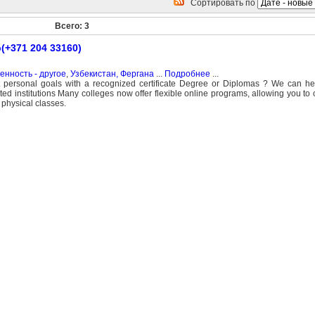
Сортировать по
Всего: 3
p(+371 204 33160)
нность - другое
,
Узбекистан, Фергана
...
Подробнее
...
 personal goals with a recognized certificate Degree or Diplomas ? We can he
ted institutions Many colleges now offer flexible online programs, allowing you t
physical classes.