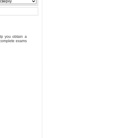
lp you obtain a
o complete exams