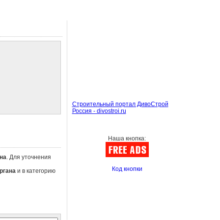
Строительный портал ДивоСтрой
Россия - divostroi.ru
Наша кнопка:
на
. Для уточнения
Код кнопки
ргана
и в категорию