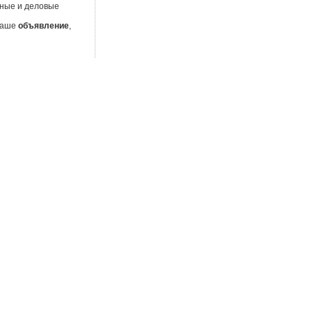
тные и деловые
 Ваше
объявление
,