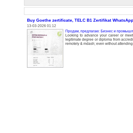
Buy Goethe zertificate, TELC B1 Zertifikat WhatsAp
13-03-2026 01:12
Продам, предлагаю: Бизнес и промышле
Looking to advance your career or meet
legitimate degree or diploma from accredi
remotely & mdash; even without attending 