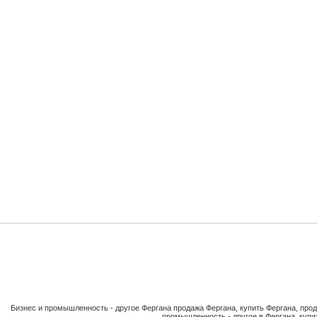
Бизнес и промышленность - другое Фергана продажа Фергана, купить Фергана, про
промышленность - другое в Фергана, купит