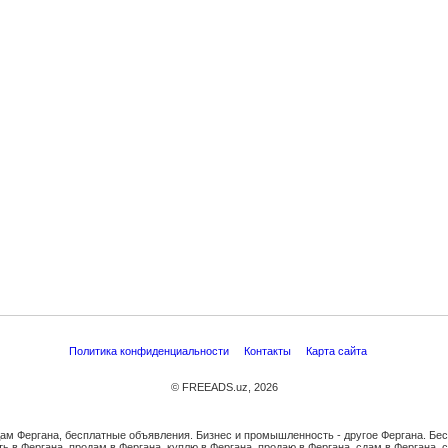
Политика конфиденциальности
Контакты
Карта сайта
© FREEADS.uz, 2026
дам Фергана, бесплатные объявления. Бизнес и промышленность - другое Фергана. Бе
ь в Фергана, продам в Фергана, куплю в Фергана, продаю в Фергана, сдам в Фергана, 