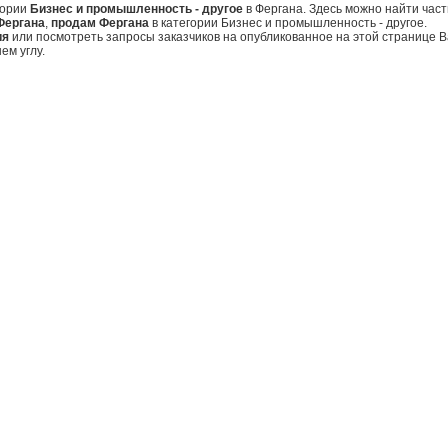
гории
Бизнес и промышленность - другое
в Фергана. Здесь можно найти час
Фергана
,
продам Фергана
в категории Бизнес и промышленность - другое.
ия
или посмотреть запросы заказчиков на опубликованное на этой странице
ем углу.