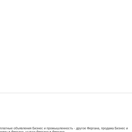
сплатные объявления Бизнес и промышленность - другое Фергана, продажа Бизнес и
сниму в Фергана, услуги Фергана в Фергана