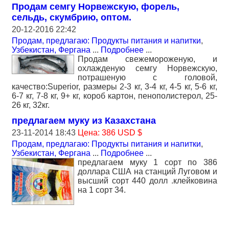
Продам семгу Норвежскую, форель,
сельдь, скумбрию, оптом.
20-12-2016 22:42
Продам, предлагаю: Продукты питания и напитки
,
Узбекистан, Фергана
...
Подробнее
...
Продам свежемороженую, и
охлажденую семгу Норвежскую,
потрашеную с головой,
качество:Superior, размеры 2-3 кг, 3-4 кг, 4-5 кг, 5-6 кг,
6-7 кг, 7-8 кг, 9+ кг, короб картон, пенополистерол, 25-
26 кг, 32кг.
предлагаем муку из Казахстана
23-11-2014 18:43
Цена: 386 USD $
Продам, предлагаю: Продукты питания и напитки
,
Узбекистан, Фергана
...
Подробнее
...
предлагаем муку 1 сорт по 386
доллара США на станций Луговом и
высший сорт 440 долл .клейковина
на 1 сорт 34.