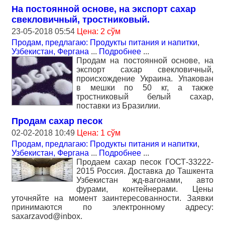
На постоянной основе, на экспорт сахар
свекловичный, тростниковый.
23-05-2018 05:54
Цена: 2 сўм
Продам, предлагаю: Продукты питания и напитки
,
Узбекистан, Фергана
...
Подробнее
...
Продам на постоянной основе, на
экспорт сахар свекловичный,
происхождение Украина. Упакован
в мешки по 50 кг, а также
тростниковый белый сахар,
поставки из Бразилии.
Продам сахар песок
02-02-2018 10:49
Цена: 1 сўм
Продам, предлагаю: Продукты питания и напитки
,
Узбекистан, Фергана
...
Подробнее
...
Продаем сахар песок ГОСТ-33222-
2015 Россия. Доставка до Ташкента
Узбекистан жд-вагонами, авто
фурами, контейнерами. Цены
уточняйте на момент заинтересованности. Заявки
принимаются по электронному адресу:
saxarzavod@inbox.