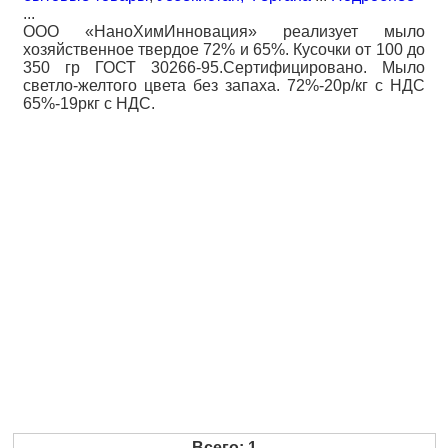
...
ООО «НаноХимИнновация» реализует мыло
хозяйственное твердое 72% и 65%. Кусочки от 100 до
350 гр ГОСТ 30266-95.Сертифицировано. Мыло
светло-желтого цвета без запаха. 72%-20р/кг с НДС
65%-19ркг с НДС.
Всего: 1