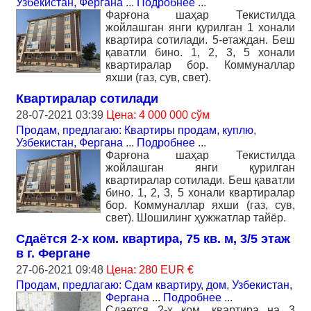
Узбекистан, Фергана
...
Подробнее
...
Фарғона шаҳар Текистилда
жойлашган янги қурилган 1 хонали
квартира сотилади. 5-етаждан. Беш
қаватли бино. 1, 2, 3, 5 хонали
квартиралар бор. Коммуналлар
яхши (газ, сув, свет).
Квартиралар сотилади
28-07-2021 03:39
Цена: 4 000 000 сўм
Продам, предлагаю: Квартиры продам, куплю
,
Узбекистан, Фергана
...
Подробнее
...
Фарғона шаҳар Текистилда
жойлашган янги қурилган
квартиралар сотилади. Беш қаватли
бино. 1, 2, 3, 5 хонали квартиралар
бор. Коммуналлар яхши (газ, сув,
свет). Шошилинг ҳужжатлар тайёр.
Сдаётся 2-х ком. квартира, 75 кв. м, 3/5 этаж
в г. Фергане
27-06-2021 09:48
Цена: 280 EUR €
Продам, предлагаю: Сдам квартиру, дом
,
Узбекистан,
Фергана
...
Подробнее
...
Сдается 2-х ком. квартира на 3