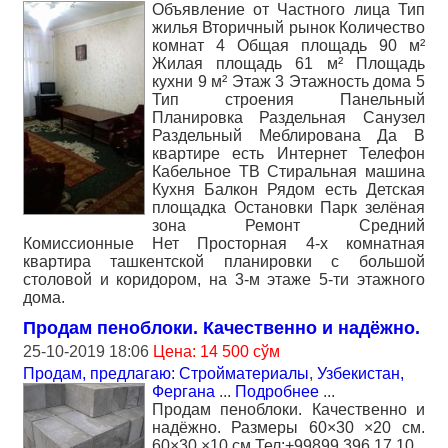
Объявление от Частного лица Тип
жилья Вторичный рынок Количество
комнат 4 Общая площадь 90 м²
Жилая площадь 61 м² Площадь
кухни 9 м² Этаж 3 Этажность дома 5
Тип строения Панельный
Планировка Раздельная Санузел
Раздельный Меблирована Да В
квартире есть Интернет Телефон
Кабельное ТВ Стиральная машина
Кухня Балкон Рядом есть Детская
площадка Остановки Парк зелёная
зона Ремонт Средний
Комиссионные Нет Просторная 4-х комнатная
квартира ташкентской планировки с большой
столовой и коридором, на 3-м этаже 5-ти этажного
дома.
Продам пеноблоки. Качественно и надёжно.
25-10-2019 18:06
Цена: 14 500 сўм
Продам, предлагаю: Стройматериалы
,
Узбекистан,
Фергана
...
Подробнее
...
Продам пеноблоки. Качественно и
надёжно. Размеры 60×30 ×20 см.
60×30 ×10 см Тел:+99899 396 17 10.