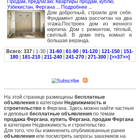
Продам, предлагаю: Квартиры продам, куплю
,
Узбекистан, Фергана
...
Подробнее
...
Дом добротный, строили для себя.
Фундамент дома рассчитан на два
этажа.Построен дом из женного
кирпича. Дом с ремонтом, тёплый,
светлый. В доме пять комнат и
большая веранда.
Всего: 337
| 1-30 |
31-60
|
61-90
|
91-120
|
121-150
|
151-
180
|
181-210
|
211-240
|
241-270
|
271-300
|
[>>37>>]
На этой странице размещены
бесплатные
объявления
в категории
Недвижимость и
строительство
в Фергана. Здесь можно найти частные
и деловые
бесплатные объявления
по темам
продажа Фергана
,
купить Фергана
,
продам Фергана
в категории Недвижимость и строительство.
Для того, что бы измененить опубликованные ранее
объявления
или посмотреть запросы заказчиков на