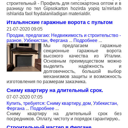
строительный - Профиль для гипсокартона оптом и в
разницу по тел Gipsokarton hozirda yopiq ta'mirlash
ishlarida faol foydalaniladigan materialdir.
Итальянские гаражные ворота с пультом
21-07-2020 09:05
Продам, предлагаю: Недвижимость и строительство -
разное
,
Узбекистан, Фергана
...
Подробнее
...
Мы предлагаем гаражные
секционные гаражные ворота
высокого качества из Италии.
Основным преимуществом можно
выделить надёжность и
долговечность, большой выбор
механизмов защиты и возможность
изготовления по размерам заказчика.
Сниму квартиру на длительный срок.
07-07-2020 07:05
Купить, требуется: Сниму квартиру, дом
,
Узбекистан,
Фергана
...
Подробнее
...
Сниму квартиру на длительный срок без
посредников. Оплату, чистоту и порядок гарантирую..
Строительный мастер в Фергане