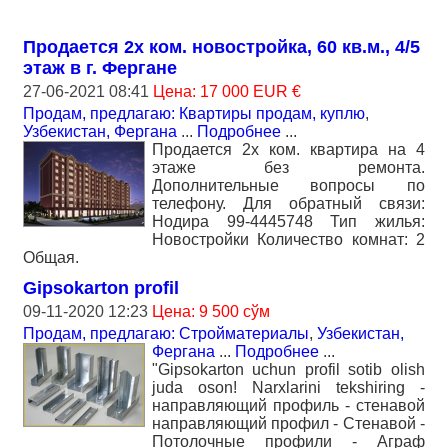
Продается 2х ком. новостройка, 60 кв.м., 4/5
этаж в г. Фергане
27-06-2021 08:41
Цена: 17 000 EUR €
Продам, предлагаю: Квартиры продам, куплю
,
Узбекистан, Фергана
...
Подробнее
...
Продается 2х ком. квартира на 4
этаже без ремонта.
Дополнительные вопросы по
телефону. Для обратный связи:
Нодира 99-4445748 Тип жилья:
Новостройки Количество комнат: 2
Общая.
Gipsokarton profil
09-11-2020 12:23
Цена: 9 500 сўм
Продам, предлагаю: Стройматериалы
,
Узбекистан,
Фергана
...
Подробнее
...
"Gipsokarton uchun profil sotib olish
juda oson! Narxlarini tekshiring -
направляющий профиль - стенавой
направляющий профил - Стенавой -
Потолочные профили - Аграф