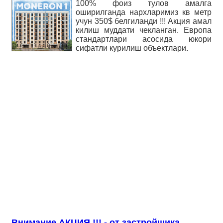
100% фоиз тулов амалга
оширилганда нархларимиз кв метр
учун 350$ белгиланди !!! Акция амал
килиш муддати чекланган. Европа
стандартлари асосида юкори
сифатли курилиш объектлари.
Внимание АКЦИЯ !!! - от застройщика