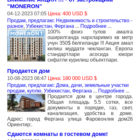
"MONERON"
04-12-2023 07:05
Цена: 400 USD $
Продам, предлагаю: Недвижимость и строительство -
разное
,
Узбекистан, Фергана
...
Подробнее
...
100% фоиз тулов амалга
оширилганда нархларимиз кв метр
учун 350$ белгиланди !!! Акция амал
килиш муддати чекланган. Европа
стандартлари асосида юкори
сифатли курилиш объектлари.
Продается дом
10-08-2023 06:47
Цена: 180 000 USD $
Продам, предлагаю: Дома, дачи, земельные участки
продам, куплю
,
Узбекистан, Фергана
...
Подробнее
...
Продается дом в центре города.
Общая площадь 5.5 сотки, все
документы в порядке, газ, свет,
канализация, удобства в доме.
Адрес: город Фергана улица Фаровонлик дом26
Ориентир:.
Сдаются комнаты в гостевом доме!