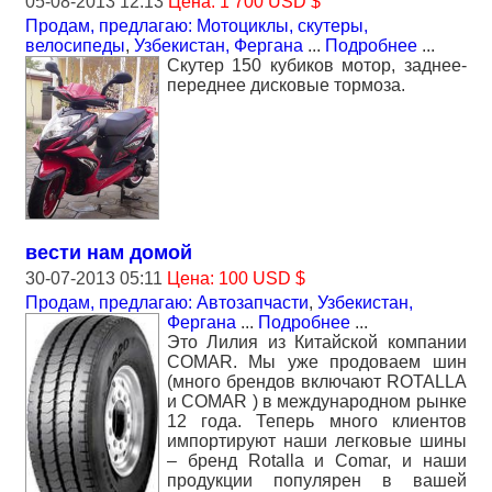
05-08-2013 12:13
Цена: 1 700 USD $
Продам, предлагаю: Мотоциклы, скутеры,
велосипеды
,
Узбекистан, Фергана
...
Подробнее
...
Скутер 150 кубиков мотор, заднее-
переднее дисковые тормоза.
вести нам домой
30-07-2013 05:11
Цена: 100 USD $
Продам, предлагаю: Автозапчасти
,
Узбекистан,
Фергана
...
Подробнее
...
Это Лилия из Китайской компании
СОМАR. Мы уже продоваем шин
(много брендов включают ROTALLA
и СОМАR ) в международном рынке
12 года. Теперь много клиентов
импортируют наши легковые шины
– бренд Rotalla и Comar, и наши
продукции популярен в вашей