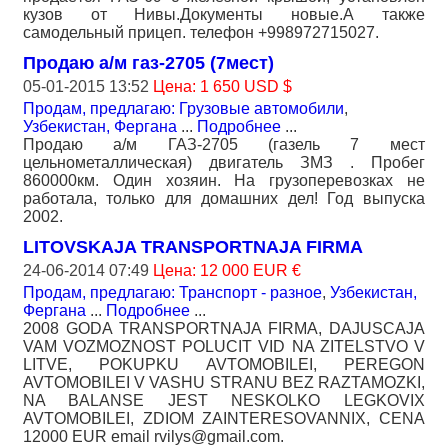
кузов от Нивы.Документы новые.А также
самодельный прицеп. телефон +998972715027.
Продаю а/м газ-2705 (7мест)
05-01-2015 13:52
Цена: 1 650 USD $
Продам, предлагаю: Грузовые автомобили
,
Узбекистан, Фергана
...
Подробнее
...
Продаю а/м ГАЗ-2705 (газель 7 мест
цельнометаллическая) двигатель ЗМЗ . Пробег
860000км. Один хозяин. На грузоперевозках не
работала, только для домашних дел! Год выпуска
2002.
LITOVSKAJA TRANSPORTNAJA FIRMA
24-06-2014 07:49
Цена: 12 000 EUR €
Продам, предлагаю: Транспорт - разное
,
Узбекистан,
Фергана
...
Подробнее
...
2008 GODA TRANSPORTNAJA FIRMA, DAJUSCAJA
VAM VOZMOZNOST POLUCIT VID NA ZITELSTVO V
LITVE, POKUPKU AVTOMOBILEI, PEREGON
AVTOMOBILEI V VASHU STRANU BEZ RAZTAMOZKI,
NA BALANSE JEST NESKOLKO LEGKOVIX
AVTOMOBILEI, ZDIOM ZAINTERESOVANNIX, CENA
12000 EUR email rvilys@gmail.com.