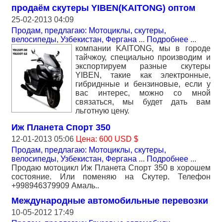
продаём скутеры YIBEN(KAITONG) оптом
25-02-2013 04:09
Продам, предлагаю: Мотоциклы, скутеры,
велосипеды
,
Узбекистан, Фергана
...
Подробнее
...
компании KAITONG, мы в городе
тайчжоу, специально производим и
экспортируем разные скутеры
YIBEN, такие как электронные,
гибриднные и бензиновые, если у
вас интерес, можно со мной
связаться, мы будет дать вам
льготную цену.
Иж Планета Спорт 350
12-01-2013 05:06
Цена: 600 USD $
Продам, предлагаю: Мотоциклы, скутеры,
велосипеды
,
Узбекистан, Фергана
...
Подробнее
...
Продаю мотоцикл Иж Планета Спорт 350 в хорошем
состояние. Или поменяю на Скутер. Телефон
+998946379909 Амаль..
Международные автомобильные перевозки
10-05-2012 17:49