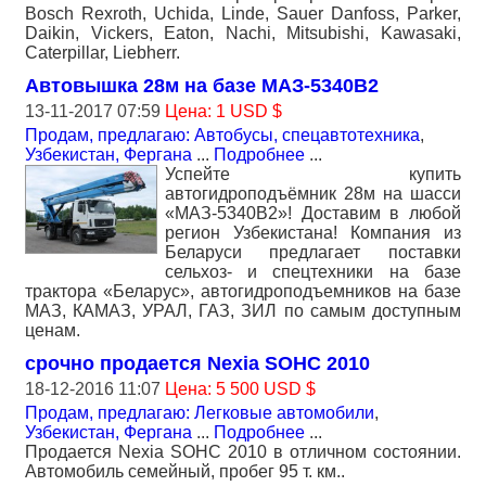
Bosch Rexroth, Uchida, Linde, Sauer Danfoss, Parker,
Daikin, Vickers, Eaton, Nachi, Mitsubishi, Kawasaki,
Caterpillar, Liebherr.
Автовышка 28м на базе МАЗ-5340В2
13-11-2017 07:59
Цена: 1 USD $
Продам, предлагаю: Автобусы, спецавтотехника
,
Узбекистан, Фергана
...
Подробнее
...
Успейте купить
автогидроподъёмник 28м на шасси
«МАЗ-5340В2»! Доставим в любой
регион Узбекистана! Компания из
Беларуси предлагает поставки
сельхоз- и спецтехники на базе
трактора «Беларус», автогидроподъемников на базе
МАЗ, КАМАЗ, УРАЛ, ГАЗ, ЗИЛ по самым доступным
ценам.
срочно продается Nexia SOHC 2010
18-12-2016 11:07
Цена: 5 500 USD $
Продам, предлагаю: Легковые автомобили
,
Узбекистан, Фергана
...
Подробнее
...
Продается Nexia SOHC 2010 в отличном состоянии.
Автомобиль семейный, пробег 95 т. км..