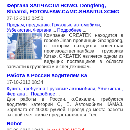
Фергана ЗАПЧАСТИ HOWO, Dongfeng,
Shaanxi, FOTON.FAW.CAMC.SHANTUI.XCMG
27-12-2013 02:50
Продам, предлагаю: Грузовые автомобили
,
Узбекистан, Фергана
...
Подробнее
...
Компания CREATEK находится в
городе Jinan провинции Shangdong,
в котором находится известная
производственнаябаза грузовика
Китая. CREATEK является одном из
ведущих поставщиков в области
запчасти к грузовикам и спецтехникам.
Работа в России водителем Ка
17-10-2013 08:34
Купить, требуется: Грузовые автомобили
,
Узбекистан,
Фергана
...
Подробнее
...
Для работы в России, о.Сахалин, требуются
водители категорий C, E. Автомобили КАМАЗ.
Зарплата от 40000 рублей. Проезд до места работы
за свой счет, жилье предоставляется. Тел.
Robot