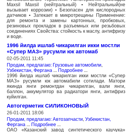
Maxsil Maxsil (нейтральный) • Нейтральный(не
вызывает коррозии) • Безопасен для кислородных
датчиков • Затекает в микротрещины Применение:
для ремонта и замены картонных, пробковых,
резиновых прокладок в разъемных или резьбовых
соединениях Свойства: стойкость к маслу, антифризу
и воде.
1996 йилда ишлаб чикарилган икки мостли
«Супер МАЗ» русумли юк автомаб
02-05-2011 11:45
Продам, предлагаю: Грузовые автомобили
,
Узбекистан, Фергана
...
Подробнее
...
1996 йилда ишлаб чикарилган икки мостли «Супер
МАЗ» русумли юк автомабили сотилади. Матори
якинда янги ремонтдан чикарилган, вали янги,
баллон, аккумулятор ва радиатори янги, антифриз
куйилган.
Автогерметик СИЛИКОНОВЫЙ
26-01-2011 18:06
Продам, предлагаю: Автозапчасти
,
Узбекистан,
Фергана
...
Подробнее
...
ОАО «Казанский завод синтетического каучука»