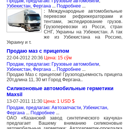
Продам, предлагаю: Грузовые автомобили
,
Узбекистан, Фергана
...
Подробнее
...
: Международные автомобильные
перевозки рефрижераторами и
тентами, экспедирование грузов.
Грузоперевозки из Росси, стран
СНГ, Украины на Узбекистан. А так
же из Узбекистана на Россию,
Украину и т.
Продаю маз c прицепом
22-04-2012 20:36
Цена: 15 сўм
Продам, предлагаю: Грузовые автомобили
,
Узбекистан, Фергана
...
Подробнее
...
Продаю Маз с прицепом! Грузоподъемность прицепа
20т.длина 11, 30 мт Город Фергана..
Силиконовые автомобильные герметики
Maxsil
13-07-2011 11:30
Цена: 1 USD $
Продам, предлагаю: Автозапчасти
,
Узбекистан,
Фергана
...
Подробнее
...
ОАО «Казанский завод синтетического каучука»
предлагает Вашему вниманию силиконовые
автомобильные герметики: Автогерметик-прокладка