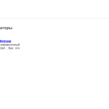
заторы
 Фергана
ш ежемесячный
США , Вас это