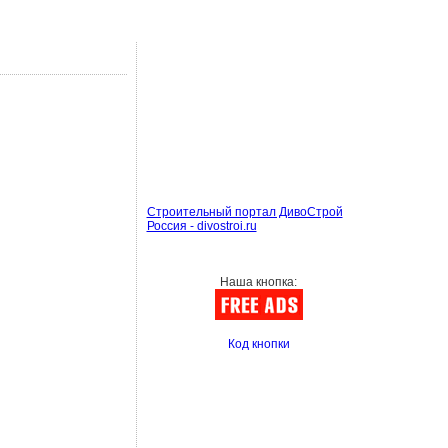
Строительный портал ДивоСтрой
Россия - divostroi.ru
Наша кнопка:
Код кнопки