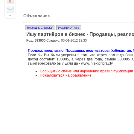
Объявление
НАЗАД К СПИСКУ
РАСПЕЧАТАТЬ
Ишу партнёров в бизнес - Продавцы, реали
Код: 893930
Создано: 03-01-2012 19:33
Продам, предлагаю: Продавцы, реализаторы
,
Узбекистан,
Если бы Вы были уверены в том, что через пол года Ва
доход составит 10000$, а через два года, свыше 50000$ 
заинтересовало бы? Если да - www.injektor.prav.tv
Сообщить о спаме или нарушении правил публикации
Пожаловаться на объявление