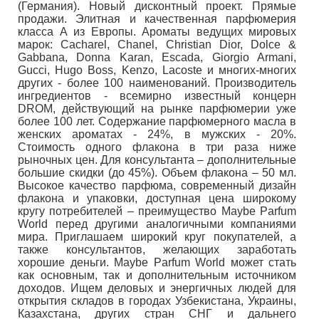
(Германия). Новый дисконтный проект. Прямые
продажи. Элитная и качественная парфюмерия
класса А из Европы. Ароматы ведущих мировых
марок: Cacharel, Chanel, Christian Dior, Dolce &
Gabbana, Donna Karan, Escada, Giorgio Armani,
Gucci, Hugo Boss, Kenzo, Lacoste и многих-многих
других - более 100 наименований. Производитель
ингредиентов - всемирно известный концерн
DROM, действующий на рынке парфюмерии уже
более 100 лет. Содержание парфюмерного масла в
женских ароматах - 24%, в мужских - 20%.
Стоимость одного флакона в три раза ниже
рыночных цен. Для консультанта – дополнительные
большие скидки (до 45%). Объем флакона – 50 мл.
Высокое качество парфюма, современный дизайн
флакона и упаковки, доступная цена широкому
кругу потребителей – преимущество Maybe Parfum
World перед другими аналогичными компаниями
мира. Приглашаем широкий круг покупателей, а
также консультантов, желающих заработать
хорошие деньги. Maybe Parfum World может стать
как основным, так и дополнительным источником
доходов. Ищем деловых и энергичных людей для
открытия складов в городах Узбекистана, Украины,
Казахстана, других стран СНГ и дальнего