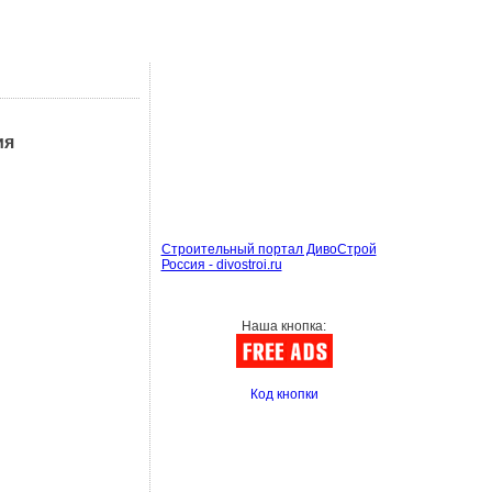
ия
Строительный портал ДивоСтрой
Россия - divostroi.ru
Наша кнопка:
Код кнопки