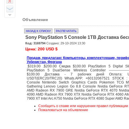
Объявление
НАЗАД К СПИСКУ
РАСПЕЧАТАТЬ
Sony PlayStation 5 Console 1TB Доставка б
Код: 3169794
Создано: 29-10-2024 13:30
Цена: 200 USD $
Продам, предлагаю: Компьютеры, комплектующие, периф
Узбекистан, Фергана
.$319.00 .$200.00 Скидка $100.00 PlayStation 5 Digital S
PlayStation 5 DualSense Wireless Controller ----------------
$100.00 Доставка - 7 рабочих дней Оплата: US
USDT(ERC20/TRC20) Whats.APP: +60132067521 STOCK : P
Console Nintendo Switch Graphics Cards Pokemon TCG M
Gathering Lenovo Legion Go 8.8 Console Nvidia GeForce R
AMD Radeon RX 7900 GRE Nvidia GeForce RTX 4070 Nvidi
4090 AMD Radeon RX 7900 XTX Nvidia GeForce RTX 4060 
7900 XT Intel Arc A750 Nvidia GeForce RTX 4080 Super AMD R
Сообщить о спаме или нарушении правил публикации
Пожаловаться на объявление