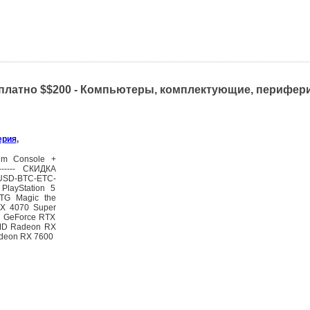
есплатно $$200 - Компьютеры, комплектующие, перифер
ерия
,
lim Console +
------- СКИДКА
D-BTC-ETC-
layStation 5
TG Magic the
TX 4070 Super
a GeForce RTX
AMD Radeon RX
adeon RX 7600