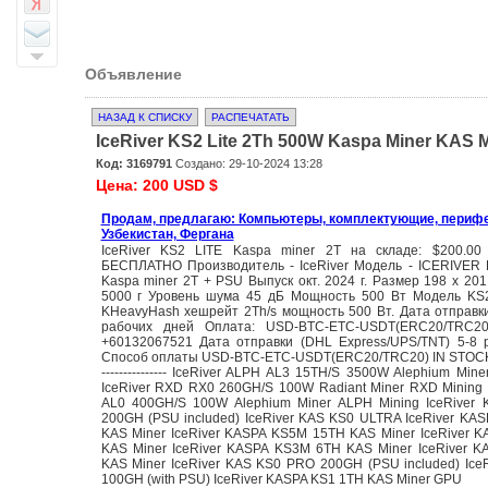
Объявление
НАЗАД К СПИСКУ
РАСПЕЧАТАТЬ
IceRiver KS2 Lite 2Th 500W Kaspa Miner KA
Код: 3169791
Создано: 29-10-2024 13:28
Цена: 200 USD $
Продам, предлагаю: Компьютеры, комплектующие, периф
Узбекистан, Фергана
IceRiver KS2 LITE Kaspa miner 2T на складе: $200.0
БЕСПЛАТНО Производитель - IceRiver Модель - ICERIVER
Kaspa miner 2T + PSU Выпуск окт. 2024 г. Размер 198 x 201
5000 г Уровень шума 45 дБ Мощность 500 Вт Модель KS2 
KHeavyHash хешрейт 2Th/s мощность 500 Вт. Дата отправки
рабочих дней Оплата: USD-BTC-ETC-USDT(ERC20/TRC20
+60132067521 Дата отправки (DHL Express/UPS/TNT) 5-8 
Способ оплаты USD-BTC-ETC-USDT(ERC20/TRC20) IN STOCK ----
--------------- IceRiver ALPH AL3 15TH/S 3500W Alephium Min
IceRiver RXD RX0 260GH/S 100W Radiant Miner RXD Mining 
AL0 400GH/S 100W Alephium Miner ALPH Mining IceRiver
200GH (PSU included) IceRiver KAS KS0 ULTRA IceRiver KA
KAS Miner IceRiver KASPA KS5M 15TH KAS Miner IceRiver 
KAS Miner IceRiver KASPA KS3M 6TH KAS Miner IceRiver 
KAS Miner IceRiver KAS KS0 PRO 200GH (PSU included) Ice
100GH (with PSU) IceRiver KASPA KS1 1TH KAS Miner GPU