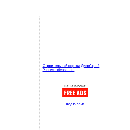
я
Строительный портал ДивоСтрой
Россия - divostroi.ru
Наша кнопка:
Код кнопки