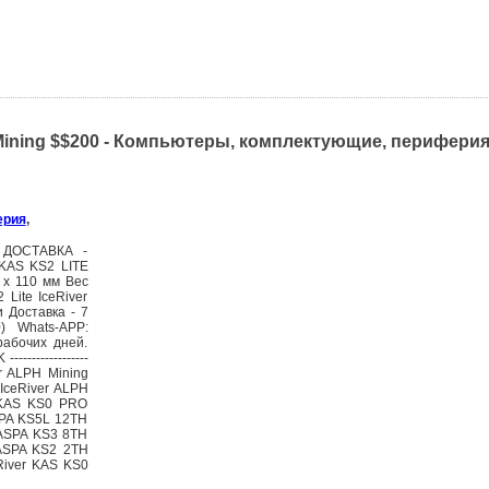
S Mining $$200 - Компьютеры, комплектующие, перифери
ерия
,
0 ДОСТАВКА -
 KAS KS2 LITE
 x 110 мм Вес
Lite IceRiver
 Доставка - 7
) Whats-APP:
рабочих дней.
--------------
er ALPH Mining
IceRiver ALPH
 KAS KS0 PRO
SPA KS5L 12TH
KASPA KS3 8TH
KASPA KS2 2TH
River KAS KS0