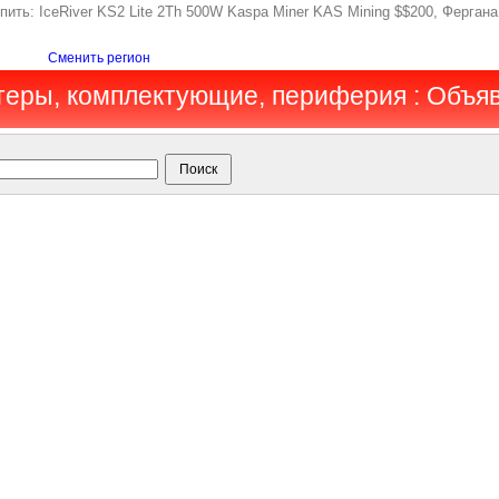
Купить: IceRiver KS2 Lite 2Th 500W Kaspa Miner KAS Mining $$200, Ферг
Сменить регион
теры, комплектующие, периферия : Объя