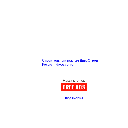
Строительный портал ДивоСтрой
Россия - divostroi.ru
Наша кнопка:
Код кнопки