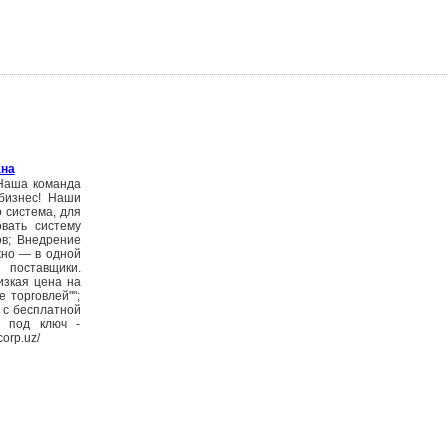
ана
 Наша команда
бизнес! Наши
 система, для
овать систему
ов; Внедрение
ужно — в одной
 поставщики.
изкая цена на
 торговлей"";
а с бесплатной
в под ключ -
orp.uz/