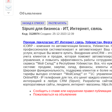
Объявление
НАЗАД К СПИСКУ
РАСПЕЧАТАТЬ
Sipuni для бизнеса - ИТ, Интернет, связь
Код: 3128974
Создано: 25-12-2023 12:39
Продам, предлагаю: ИТ, Интернет, связь
,
Узбекистан, Ферг
iCORP – компания по автоматизации бизнеса, Узбекистан.
профессионалов систематизирует и автоматизирует Ваш 
услуги, которые Вы можете купить: Внедрение amoCRM – это
учета клиентов и продаж, которая поможет автоматизир
управления, и повысить эффективность работы сотрудник
сервиса ""Мой Склад"" в Республике Узбекистан. Все, что н
системе: продажи, закупки, склад, финансы, клиенты и
Широкая функциональность, поддержка клиентов и более н
тарифы выгодно отличает ""МойСклад"" от ""1С: управление
OnlinePBX - IP телефония для тех, кто ценит каждого клиент
интеграцией в любую CRM (Sipuni); Разработка сайто
корпоративные сайты, лендинги, интернет- магазины. https://ic
Сообщить о спаме или нарушении правил публикации
Пожаловаться на объявление