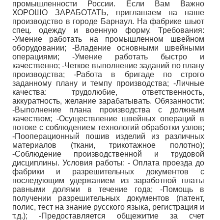
промышленности России. Если Вам Важно
ХОРОШО ЗАРАБОТАТЬ, приглашаем на наше
производство в городе Барнаул. На фабрике шьют
спец. одежду и военную форму. Требования:
-Умение работать на промышленном швейном
оборудовании; -Владение основными швейными
операциями; -Умение работать быстро и
качественно; -Четкое выполнение заданий по плану
производства; -Работа в бригаде по строго
заданному плану и темпу производства; -Личные
качества: трудолюбие, ответственность,
аккуратность, желание зарабатывать. Обязанности:
-Выполнение плана производства с должным
качеством; -Осуществление швейных операций в
потоке с соблюдением технологий обработки узлов;
-Пооперационный пошив изделий из различных
материалов (ткани, трикотажное полотно);
-Соблюдение производственной и трудовой
дисциплины. Условия работы: - Оплата проезда до
фабрики и разрешительных документов с
последующим удержанием из заработной платы
равными долями в течение года; -Помощь в
получении разрешительных документов (патент,
полис, тест на знание русского языка, регистрация и
т.д.); -Предоставляется общежитие за счет