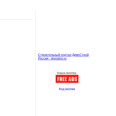
Строительный портал ДивоСтрой
Россия - divostroi.ru
Наша кнопка:
Код кнопки