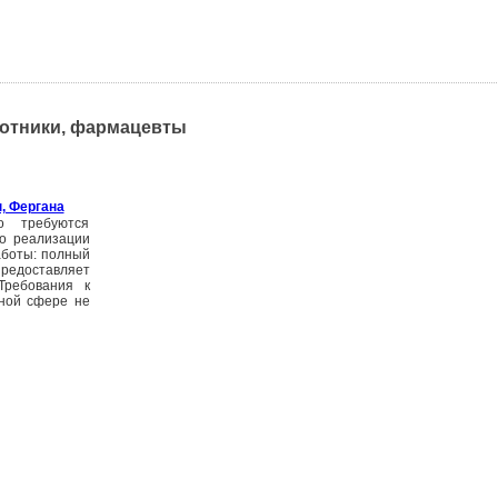
ботники, фармацевты
, Фергана
о требуются
о реализации
работы: полный
предоставляет
Требования к
нной сфере не