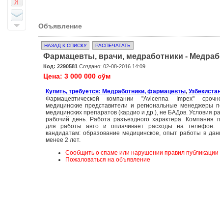
Объявление
НАЗАД К СПИСКУ
РАСПЕЧАТАТЬ
Фармацевты, врачи, медработники - Медра
Код: 2290581
Создано: 02-08-2016 14:09
Цена: 3 000 000 сўм
Купить, требуется: Медработники, фармацевты
,
Узбекистан
Фармацевтической компании "Avicenna Impex" срочн
медицинские представители и региональные менеджеры п
медицинских препаратов (кардио и др.), не БАДов. Условия 
рабочий день. Работа разъездного характера. Компания 
для работы авто и оплачивает расходы на телефон. 
кандидатам: образование медицинское, опыт работы в да
менее 2 лет.
Сообщить о спаме или нарушении правил публикации
Пожаловаться на объявление