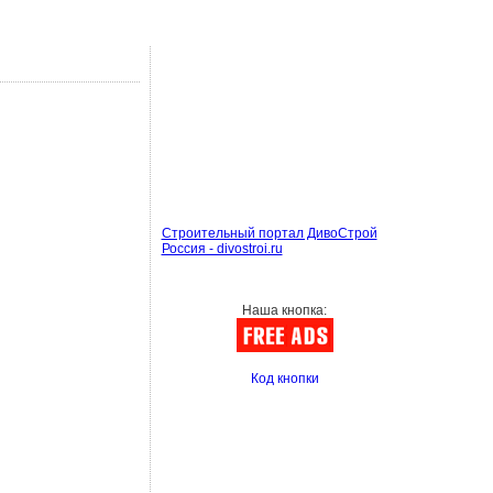
Строительный портал ДивоСтрой
Россия - divostroi.ru
Наша кнопка:
Код кнопки