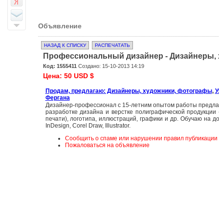
Объявление
НАЗАД К СПИСКУ
РАСПЕЧАТАТЬ
Профессиональный дизайнер - Дизайнеры,
Код: 1555411
Создано: 15-10-2013 14:19
Цена: 50 USD $
Продам, предлагаю: Дизайнеры, художники, фотографы
,
У
Фергана
Дизайнер-профессионал c 15-летним опытом работы предлаг
разработке дизайна и верстке полиграфической продукции (
печати), логотипа, иллюстраций, графики и др. Обучаю на д
InDesign, Corel Draw, Illustrator.
Сообщить о спаме или нарушении правил публикации
Пожаловаться на объявление