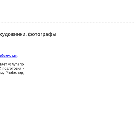
 художники, фотографы
збекистан,
ает услуги по
 подготовка к
ому Photoshop,