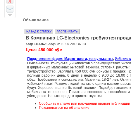
Объявление
НАЗАД К СПИСКУ
РАСПЕЧАТАТЬ
В Компанию LG-Electronics требуются прод
Код: 1114362
Создано: 10-06-2012 07:24
Цена: 450 000 сўм
Предложения фирм: Маркетологи, консультанты
,
Узбекист
Обязанности: консультации клиентов о преимуществах бытов
в фирменных магазинах бытовой техники. Условия работы
трудоустройство. Зарплата 450 000 сум бонусы с продаж. Г
полный рабочий день, 6 дней в неделю с 9.00 до 18.00 с
обед. Требования к соискателям: Мужчина. 18-27 лет. Отлич
узбекский язык! Резюме людей только с одним языком рассм
будут. Хорошее знание бытовой техники. Подойдет знание 
мобильных телефонов. Приятная внешность, способности
убеждению. Навыки продаж приветствуются.
Сообщить о спаме или нарушении правил публикации
Пожаловаться на объявление