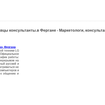
авцы консультанты.в Фергане - Маркетологи, консульт
ан, Фергана
ой техники LG
: Официальное
рафик работы:
 перерывом на
ный русский и
атриваться не
компьютеров и
 к общению и