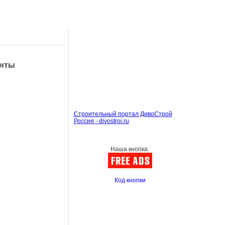
анты
Строительный портал ДивоСтрой
Россия - divostroi.ru
Наша кнопка:
Код кнопки