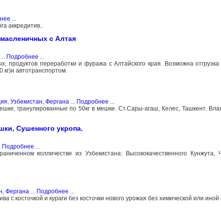
нее
...
га аккредитив..
 масленичных с Алтая
...
Подробнее
...
ых, продуктов переработки и фуража с Алтайского края. Возможна отгрузка
 кг)и автотранспортом.
ция
,
Узбекистан, Фергана
...
Подробнее
...
шке, гранулированные по 50кг в мешке. Ст.Сары-агаш, Келес, Ташкент. Вла
шки, Сушенного укропа.
.
Подробнее
...
аниченном колличестве из Узбекистана: Высококачественного Кунжута, 
н, Фергана
...
Подробнее
...
 с косточкой и кураги без косточки нового урожая без химической или иной