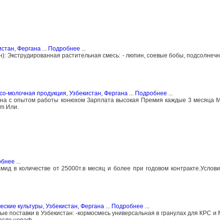
истан, Фергана
...
Подробнее
...
): Экструдированная растительная смесь: - люпин, соевые бобы, подсолнечн
ясо-молочная продукция
,
Узбекистан, Фергана
...
Подробнее
...
на с опытом работы конюхом Зарплата высокая Премия каждые 3 месяца 
m Или.
обнее
...
ид в количестве от 25000т.в месяц и более при годовом контракте.Услови
еские культуры
,
Узбекистан, Фергана
...
Подробнее
...
ые поставки в Узбекистан: -кормосмесь универсальная в гранулах для КРС и 
масло нераф.