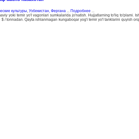
еские культуры
,
Узбекистан, Фергана
...
Подробнее
...
 yoki temir yo'l vagonlari sumkalarida jo'natish. Hujjatlarning to'liq to'plami. Is
00 $ / tonnadan. Qayta ishlanmagan kungaboqar yog'i temir yo'l tanklarini quyish orq