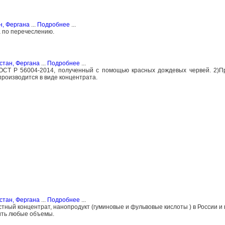
н, Фергана
...
Подробнее
...
а по перечеслению.
стан, Фергана
...
Подробнее
...
ГОСТ Р 56004-2014, полученный с помощью красных дождевых червей. 2)
роизводится в виде концентрата.
стан, Фергана
...
Подробнее
...
тный концентрат, нанопродукт (гуминовые и фульвовые кислоты ) в России и 
чить любые объемы.