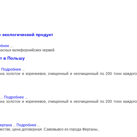
 экологический продукт
обнее
...
расных калифорнийских червей.
рт в Польшу
.
Подробнее
...
 льна золотое и коричневое, очищенный и неочищенный по 200 тонн каждо
...
Подробнее
...
 льна золотое и коричневое, очищенный и неочищенный по 200 тонн каждо
Фергана
...
Подробнее
...
естве, цена договорная. Самовывоз из города Ферганы..