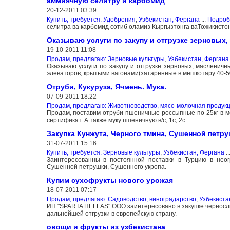
аммиячную селитру и карбомид
20-12-2011 03:39
Купить, требуется: Удобрения
,
Узбекистан, Фергана
...
Подроб
селитра ва карбомид сотиб оламиз Кыргызтонга ваТожикистон
Оказываю услуги по закупу и отгрузке зерновых,
19-10-2011 11:08
Продам, предлагаю: Зерновые культуры
,
Узбекистан, Фергана
Оказываю услуги по закупу и отгрузке зерновых, масленичн
элеваторов, крытыми вагонами(затаренные в мешкотару 40-50
Отруби, Кукуруза, Ячмень. Мука.
07-09-2011 18:22
Продам, предлагаю: Животноводство, мясо-молочная продук
Продам, поставим отруби пшеничные россыпные по 25кг в ме
сертификат. А также муку пшеничную в/с, 1с, 2с.
Закупка Кунжута, Черного тмина, Сушенной петру
31-07-2011 15:16
Купить, требуется: Зерновые культуры
,
Узбекистан, Фергана
..
Заинтересованны в постоянной поставки в Турцию в неогр
Сушенной петрушки, Сушенного укропа.
Купим сухофрукты нового урожая
18-07-2011 07:17
Продам, предлагаю: Садоводство, виноградарство
,
Узбекиста
ИП "SPARTA HELLAS" ООО заинтересовано в закупке чернослива
дальнейшей отгрузки в европейскую страну.
овощи и фрукты из узбекистана