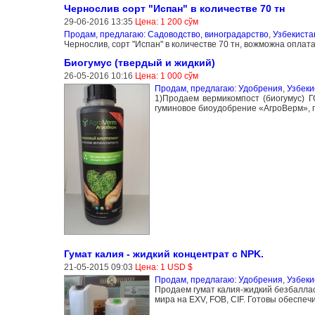
Чернослив сорт "Испан" в количестве 70 тн
29-06-2016 13:35
Цена: 1 200 сўм
Продам, предлагаю: Садоводство, виноградарство
,
Узбекиста
Чернослив, сорт "Испан" в количестве 70 тн, вожможна оплат
Биогумус (твердый и жидкий)
26-05-2016 10:16
Цена: 1 000 сўм
Продам, предлагаю: Удобрения
,
Узбеки
1)Продаем вермикомпост (биогумус) 
гуминовое биоудобрение «АгроВерм», п
Гумат калия - жидкий концентрат с NPK.
21-05-2015 09:03
Цена: 1 USD $
Продам, предлагаю: Удобрения
,
Узбеки
Продаем гумат калия-жидкий безбаллас
мира на EXV, FOB, CIF. Готовы обеспе