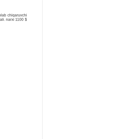
hlab chiqaruvchi
ali. narxi 1100 $