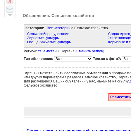
Объявления: Сельское хозяйство
Категория:
Все категории
> Сельское хозяйство
Сельхозоборорудование
Садоводство,
Зерновые культуры
Животноводст
Овоще-бахчевые культуры
Кормовые и т
Регион:
Узбекистан
> Фергана
[Сменить регион]
Тип объявления:
Только с фото?:
Здесь Вы можете найти
бесплатные объявления
о продаже ил
или другим параметрам в разделе Сельское хозяйство, Ферган
Для размещения Ваших объявлений у нас, нажмите на ссылку
Сельское хозяйство.
Разместить
Семечка, жмых подсолнечный, подсолнечное нер