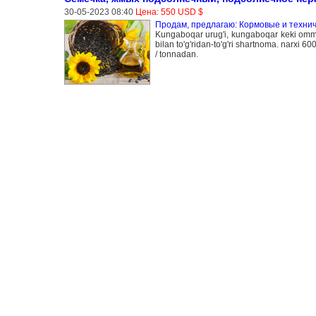
30-05-2023 08:40
Цена: 550 USD $
Продам, предлагаю: Кормовые и технич
Kungaboqar urug'i, kungaboqar keki ommaviy
bilan to'g'ridan-to'g'ri shartnoma. narxi 6
/ tonnadan.