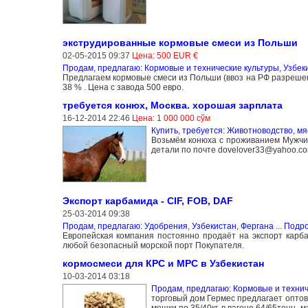
экструдированные кормовые смеси из Польши
02-05-2015 09:37
Цена: 500 EUR €
Продам, предлагаю: Кормовые и технические культуры
,
Узбек
Предлагаем кормовые смеси из Польши (ввоз на РФ разрешен
38 % . Цена с завода 500 евро.
требуется конюх, Москва. хорошая зарплата
16-12-2014 22:46
Цена: 1 000 000 сўм
Купить, требуется: Животноводство, м
Возьмём конюха с проживанием Мужчи
детали по почте dovelover33@yahoo.co
Экспорт карбамида - CIF, FOB, DAF
25-03-2014 09:38
Продам, предлагаю: Удобрения
,
Узбекистан, Фергана
...
Подр
Европейская компания постоянно продаёт на экспорт карбам
любой безопасный морской порт Покупателя.
кормосмеси для КРС и МРС в Узбекистан
10-03-2014 03:18
Продам, предлагаю: Кормовые и технич
торговый дом Гермес предлагает оптов
мешки по 35/40кг, в вагоне 64/65тонн -