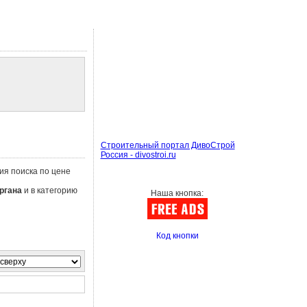
Строительный портал ДивоСтрой
Россия - divostroi.ru
ия поиска по цене
ргана
и в категорию
Наша кнопка:
Код кнопки