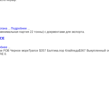
ргана
...
Подробнее
...
(минимальная партия 22 тонны) с документами для экспорта.
СЕ
обнее
...
вки FOB Черное мореТуапсе $357 Балтика.пор Клайпеда$367 Выкупленный о
RE 0.