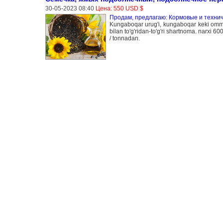
30-05-2023 08:40
Цена: 550 USD $
Продам, предлагаю: Кормовые и технич
Kungaboqar urug'i, kungaboqar keki ommaviy
bilan to'g'ridan-to'g'ri shartnoma. narxi 6
/ tonnadan.