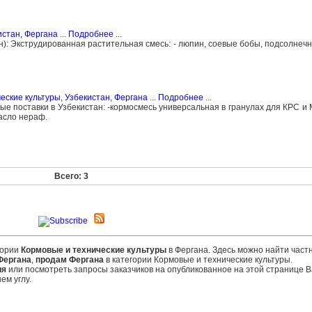
истан, Фергана
...
Подробнее
...
): Экструдированная растительная смесь: - люпин, соевые бобы, подсолнечн
еские культуры
,
Узбекистан, Фергана
...
Подробнее
...
ые поставки в Узбекистан: -кормосмесь универсальная в гранулах для КРС и 
масло нераф.
Всего: 3
гории
Кормовые и технические культуры
в Фергана. Здесь можно найти част
Фергана
,
продам Фергана
в категории Кормовые и технические культуры.
ия
или посмотреть запросы заказчиков на опубликованное на этой странице
ем углу.