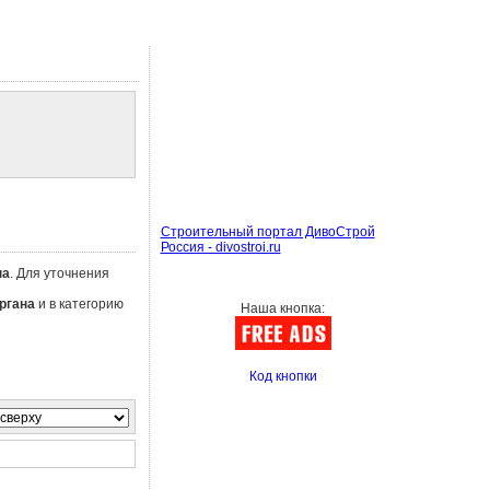
Строительный портал ДивоСтрой
Россия - divostroi.ru
на
. Для уточнения
ргана
и в категорию
Наша кнопка:
Код кнопки