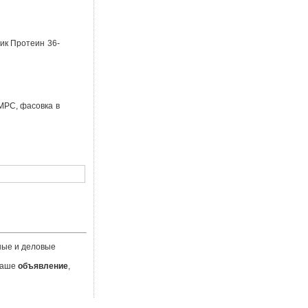
ик Протеин 36-
МРС, фасовка в
ные и деловые
 Ваше
объявление
,