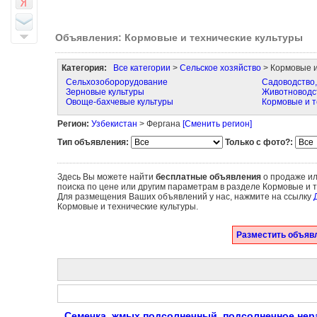
Объявления: Кормовые и технические культуры
Категория:
Все категории
>
Сельское хозяйство
> Кормовые и
Сельхозоборорудование
Садоводство,
Зерновые культуры
Животноводст
Овоще-бахчевые культуры
Кормовые и т
Регион:
Узбекистан
> Фергана
[Сменить регион]
Тип объявления:
Только с фото?:
Здесь Вы можете найти
бесплатные объявления
о продаже ил
поиска по цене или другим параметрам в разделе Кормовые и т
Для размещения Ваших объявлений у нас, нажмите на ссылку
Кормовые и технические культуры.
Разместить объявл
Семечка, жмых подсолнечный, подсолнечное нер