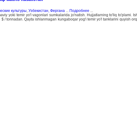
еские культуры
,
Узбекистан, Фергана
...
Подробнее
...
 yoki temir yo'l vagonlari sumkalarida jo'natish. Hujjatlarning to'liq to'plami. Is
00 $ / tonnadan. Qayta ishlanmagan kungaboqar yog'i temir yo'l tanklarini quyish orq