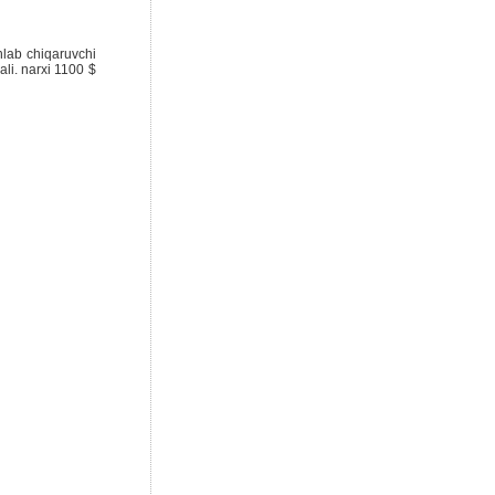
hlab chiqaruvchi
ali. narxi 1100 $